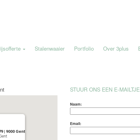
ijsofferte
Stalenwaaier
Portfolio
Over 3plus
nt
STUUR ONS EEN E-MAILTJE
Naam:
Email:
79 | 9000 Gent
Gent