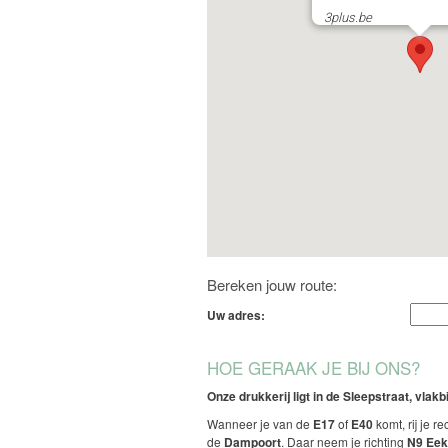
3plus.be
Bereken jouw route:
Uw adres:
HOE GERAAK JE BIJ ONS?
Onze drukkerij ligt in de Sleepstraat, vlak
Wanneer je van de
E17
of
E40
komt, rij je re
de
Dampoort
. Daar neem je richting
N9 Eek