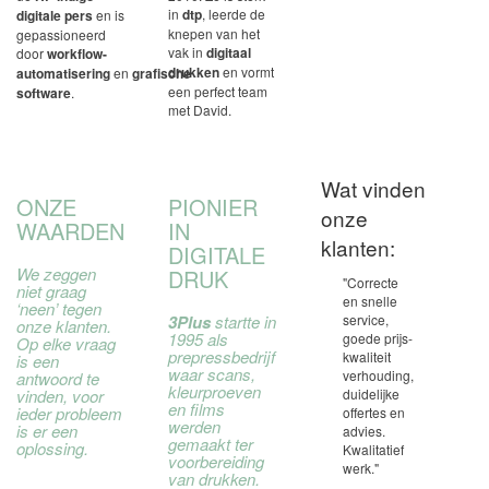
in
dtp
, leerde de
digitale pers
en is
knepen van het
gepassioneerd
vak in
digitaal
door
workflow-
drukken
en vormt
automatisering
en
grafische
een perfect team
software
.
met David.
Wat vinden
ONZE
PIONIER
onze
WAARDEN
IN
klanten:
DIGITALE
We zeggen
DRUK
"
Correcte
niet graag
en snelle
‘neen’ tegen
3Plus
startte in
service,
onze klanten.
1995 als
goede prijs-
Op elke vraag
prepressbedrijf
kwaliteit
is een
waar scans,
verhouding,
antwoord te
kleurproeven
vinden, voor
duidelijke
en films
ieder probleem
offertes en
werden
is er een
advies.
gemaakt ter
oplossing.
Kwalitatief
voorbereiding
werk."
van drukken.