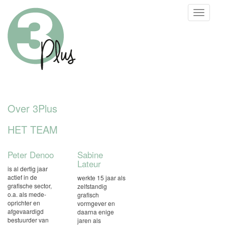
Toggle
naviga
Over 3Plus
HET TEAM
Peter Denoo
Sabine
Lateur
is al dertig jaar
actief in de
werkte 15 jaar als
grafische sector,
zelfstandig
o.a. als mede-
grafisch
oprichter en
vormgever en
afgevaardigd
daarna enige
bestuurder van
jaren als