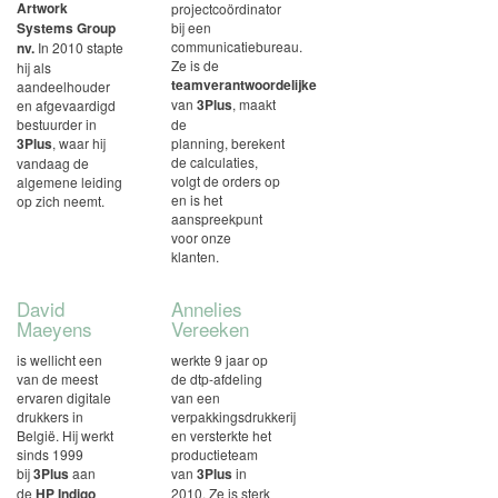
Artwork
projectcoördinator
Systems Group
bij een
communicatiebureau.
nv.
In 2010 stapte
Ze is de
hij als
teamverantwoordelijke
aandeelhouder
van
3Plus
, maakt
en afgevaardigd
bestuurder in
de
3Plus
, waar hij
planning, berekent
de calculaties,
vandaag de
volgt de orders op
algemene leiding
en is het
op zich neemt.
aanspreekpunt
voor onze
klanten.
David
Annelies
Maeyens
Vereeken
is wellicht een
werkte 9 jaar op
van de meest
de dtp-afdeling
ervaren digitale
van een
drukkers in
verpakkingsdrukkerij
België. Hij werkt
en versterkte het
sinds 1999
productieteam
bij
3Plus
aan
van
3Plus
in
de
HP Indigo
2010. Ze is sterk