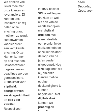
We denken veel
Leen
liever mee met
Depooter,
In
1999
besloot
onze klanten en
Quod. voor
3Plus
zelf te gaan
leveranciers. Zij
de vorm.
drukken en wel
kunnen ons
als een van de
inspireren en wij
eerste bedrijven
delen onze
met
digitaal
ervaring graag
drukken
. We
met hen, zo wordt
waren destijds
samenwerken
een pionier in de
voor iedereen
markt en hebben
een verrijkende
onze kennis door
ervaring. Onze
de loop van de
klanten kunnen
jaren verder
op ons rekenen.
uitgebouwd. Nog
Beloftes worden
elke dag leren we
nagekomen en
bij, om onze
deadlines worden
klanten met de
gerespecteerd.
nodige
3Plus
staat voor
deskundigheid te
stiptheid
,
kunnen
doorgedreven
begeleiden. Met
servicegerichtheid
digitale druk
en
oog voor
kunnen we
kwaliteit
.
prachtig
en
Respect voor