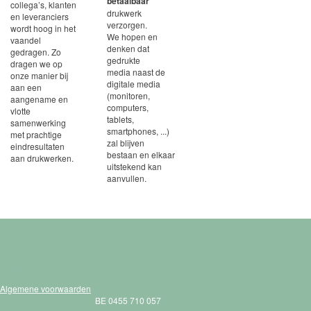
betaalbaar
collega’s, klanten
drukwerk
en leveranciers
verzorgen.
wordt hoog in het
We hopen en
vaandel
denken dat
gedragen. Zo
gedrukte
dragen we op
media naast de
onze manier bij
digitale media
aan een
(monitoren,
aangename en
computers,
vlotte
tablets,
samenwerking
smartphones, ...)
met prachtige
zal blijven
eindresultaten
bestaan en elkaar
aan drukwerken.
uitstekend kan
aanvullen.
Blog
Algemene voorwaarden
BE 0455 710 057